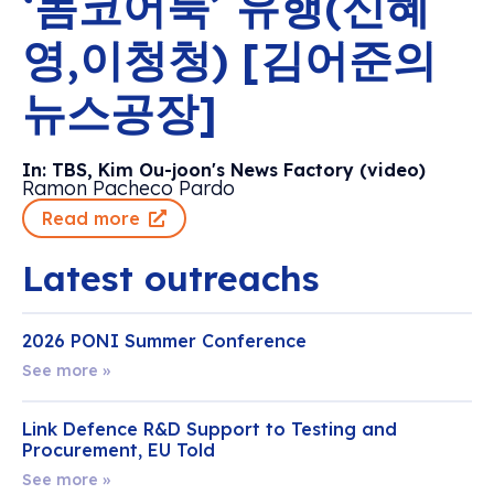
‘놈코어룩’ 유행(신혜
영,이청청) [김어준의
뉴스공장]
In: TBS, Kim Ou-joon's News Factory (video)
Ramon Pacheco Pardo
Read more
Latest outreachs
2026 PONI Summer Conference
See more »
Link Defence R&D Support to Testing and
Procurement, EU Told
See more »