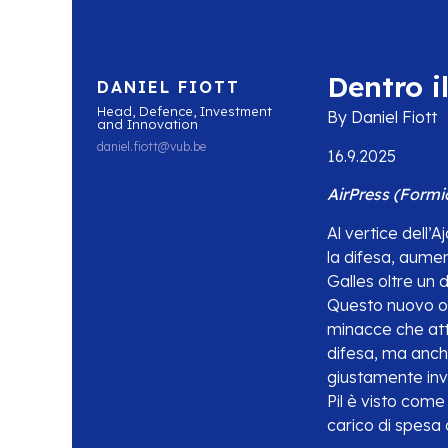
Dentro i
DANIEL FIOTT
Head, Defence, Investment
By Daniel Fiott
and Innovation
daniel.fiott@vub.be
16.9.2025
AirPress (Formi
Al vertice dell’
la difesa, aumen
Galles oltre un 
Questo nuovo ob
minacce che att
difesa, ma anche
giustamente invit
Pil è visto come
carico di spesa 