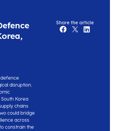
Share the article
 Defence
Korea,
r defence
ical disruption.
nomic
d South Korea
supply chains
two could bridge
ilience across
 to constrain the