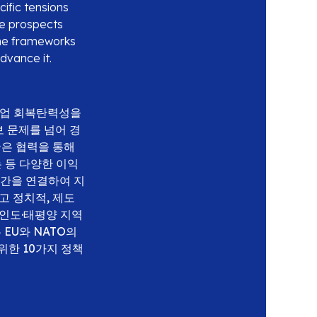
ific tensions
he prospects
the frameworks
dvance it.
산업 회복탄력성을
보 문제를 넘어 경
국은 협력을 통해
 등 다양한 이익
공간을 연결하여 지
고 정치적, 제도
 인도·태평양 지역
 EU와 NATO의
위한 10가지 정책