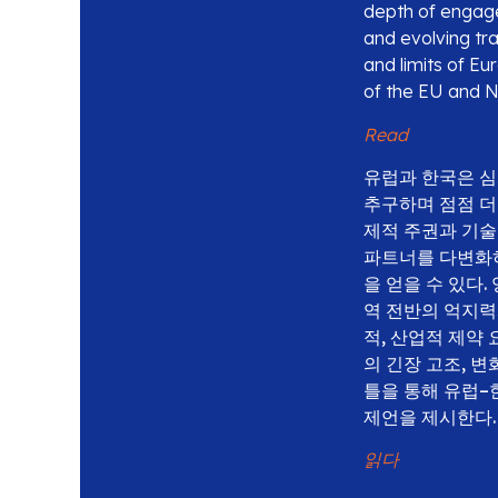
depth of engage
and evolving tr
and limits of E
of the EU and N
Read
유럽과 한국은 심
추구하며 점점 더
제적 주권과 기술
파트너를 다변화하
을 얻을 수 있다
역 전반의 억지력
적, 산업적 제약
의 긴장 고조, 
틀을 통해 유럽–
제언을 제시한다.
읽다