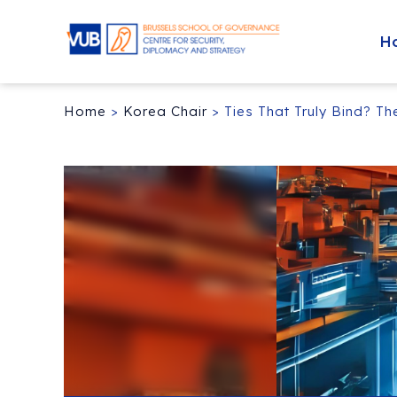
H
Home
>
Korea Chair
>
Ties That Truly Bind? T