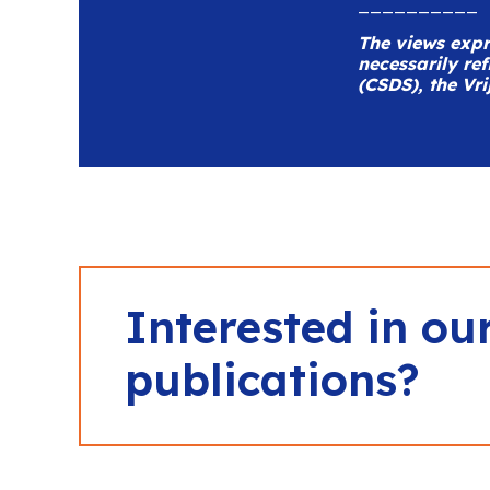
__________
The views expre
necessarily ref
(CSDS), the Vri
Interested in ou
publications?