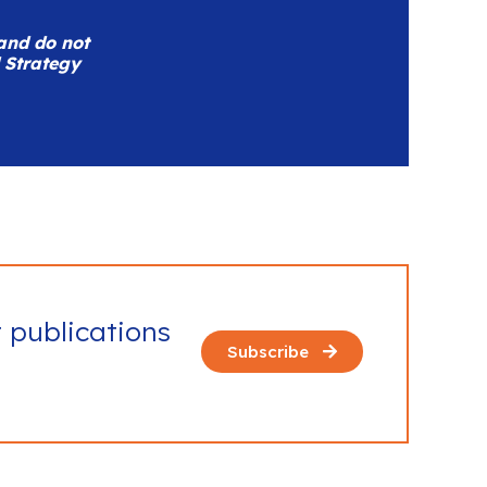
 and do not
d Strategy
t publications
Subscribe