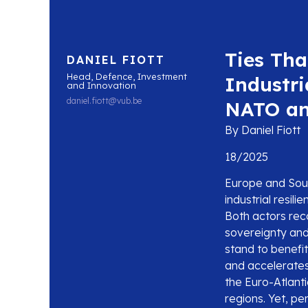
Ties Tha
DANIEL FIOTT
Head, Defence, Investment
Industri
and Innovation
daniel.fiott@vub.be
NATO an
By Daniel Fiott
18/2025
Europe and South
industrial resil
Both actors rec
sovereignty and
stand to benefit
and accelerates
the Euro-Atlanti
regions. Yet, per